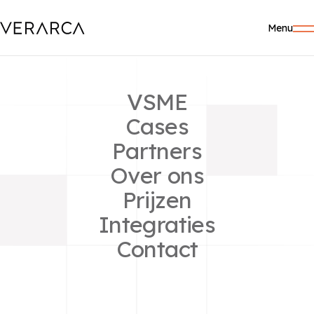
Menu
VSME
Cases
Partners
GUIDES
Over ons
Voeg emissiefactoren
Prijzen
toe
Integraties
Contact
Heb je een EPD of soortgelijke documentatie
ontvangen over de CO2-uitstoot per hoeveelheid