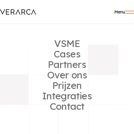
Menu
EMA admin
VSME
Cases
Partners
Gerelateerde berichten
Over ons
Image fallback
Prijzen
Hello world!
Integraties
Contact