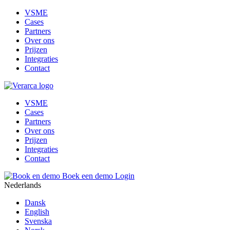
VSME
Cases
Partners
Over ons
Prijzen
Integraties
Contact
VSME
Cases
Partners
Over ons
Prijzen
Integraties
Contact
Boek een demo
Login
Nederlands
Dansk
English
Svenska