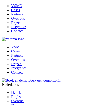
VSME
Cases
Partners
Over ons
Prijzen
Integraties
Contact
VSME
Cases
Partners
Over ons
Prijzen
Integraties
Contact
Boek een demo
Login
Nederlands
Dansk
English
Svenska