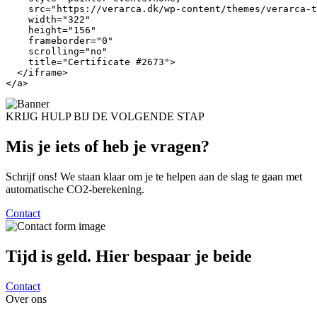
    src="https://verarca.dk/wp-content/themes/verarca-t
    width="322"

    height="156"

    frameborder="0"

    scrolling="no"

    title="Certificate #2673">

  </iframe>

</a>
KRIJG HULP BIJ DE VOLGENDE STAP
Mis je iets of heb je
vragen?
Schrijf ons! We staan klaar om je te helpen aan de slag te gaan met
automatische CO2-berekening.
Contact
Tijd is geld. Hier
bespaar je beide
Contact
Over ons