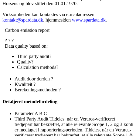
Horsens og blev stiftet den 01.01.1970.
Virksomheden kan kontaktes via e-mailadressen
kontakt@spardata.dk
, hjemmesiden
www.spardata.dk
.
Audit door derden
?
Kwaliteit
?
Berekeningsmethoden
?
Detaljeret metodefordeling
Parameter
A
B
C
Third Party Audit
Tildeles, når en Verarca-verificeret
tredjepart har bekræftet, at alle relevante Scope 1, 2 og 3 konti
er medtaget i rapporteringsperioden.
Tildeles, når en Verarca-
verificeret tredjepart har bekræftet, at alle relevante Scope 1 &