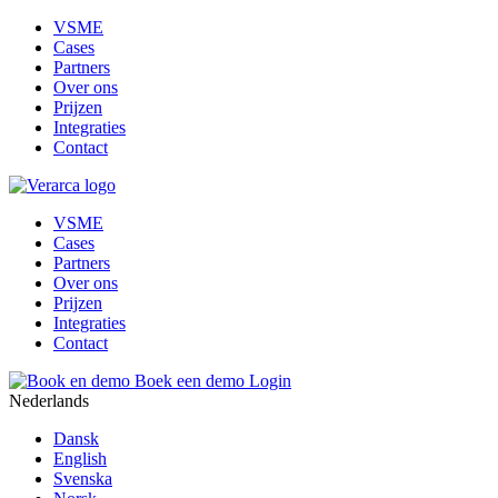
VSME
Cases
Partners
Over ons
Prijzen
Integraties
Contact
VSME
Cases
Partners
Over ons
Prijzen
Integraties
Contact
Boek een demo
Login
Nederlands
Dansk
English
Svenska