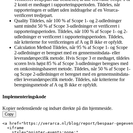
2 konti er medtaget i rapporteringsperioden.
Tildeles, når
rapporteringen er udført uden inddragelse af en Verarca-
verificeret tredjepart.
Quality
Tildeles, når 100 % af Scope 1- og 2-udledninger
samt mindst 50 % af Scope 3-udledninger er verificeret i
rapporteringsperioden.
Tildeles, når 100 % af Scope 1- og 2-
udledninger er verificeret i rapporteringsperioden.
Tildeles,
når kriterierne for verificeringen af A og B ikke er opfyldt.
Calculation Method
Tildeles, når 95 % af Scope 1- og Scope
2-udledninger er beregnet med en gennemsnitsdata- eller
leverandørspecifik metode. Hvis Scope 3 er medtaget, tildeles
scoren hvis højst 85 % af Scope 3-udledninger beregnes med
en omkostningsbaseret metode.
Tildeles, når 50 % af Scope 1-
og Scope 2-udledninger er beregnet med en gennemsnitsdata-
eller leverandørspecifik metode.
Tildeles, når kriterierne for
beregningsmetode af A og B ikke er opfyldt.
Implementeringskode
Kopier nedenstående og indsæt direkte på din hjemmeside.
Copy
<a href="https://verarca.nl/blog/report/bespaar-gegeven
  <iframe

    style="pointer-events:none;"
