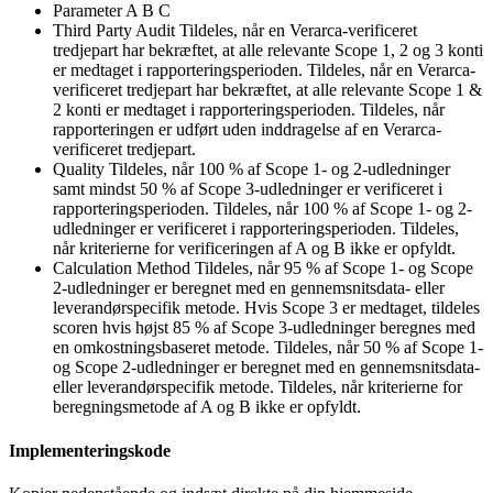
Parameter
A
B
C
Third Party Audit
Tildeles, når en Verarca-verificeret
tredjepart har bekræftet, at alle relevante Scope 1, 2 og 3 konti
er medtaget i rapporteringsperioden.
Tildeles, når en Verarca-
verificeret tredjepart har bekræftet, at alle relevante Scope 1 &
2 konti er medtaget i rapporteringsperioden.
Tildeles, når
rapporteringen er udført uden inddragelse af en Verarca-
verificeret tredjepart.
Quality
Tildeles, når 100 % af Scope 1- og 2-udledninger
samt mindst 50 % af Scope 3-udledninger er verificeret i
rapporteringsperioden.
Tildeles, når 100 % af Scope 1- og 2-
udledninger er verificeret i rapporteringsperioden.
Tildeles,
når kriterierne for verificeringen af A og B ikke er opfyldt.
Calculation Method
Tildeles, når 95 % af Scope 1- og Scope
2-udledninger er beregnet med en gennemsnitsdata- eller
leverandørspecifik metode. Hvis Scope 3 er medtaget, tildeles
scoren hvis højst 85 % af Scope 3-udledninger beregnes med
en omkostningsbaseret metode.
Tildeles, når 50 % af Scope 1-
og Scope 2-udledninger er beregnet med en gennemsnitsdata-
eller leverandørspecifik metode.
Tildeles, når kriterierne for
beregningsmetode af A og B ikke er opfyldt.
Implementeringskode