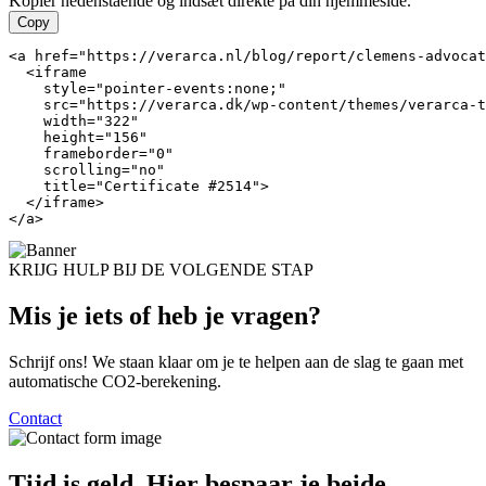
Kopier nedenstående og indsæt direkte på din hjemmeside.
Copy
<a href="https://verarca.nl/blog/report/clemens-advocat
  <iframe

    style="pointer-events:none;"

    src="https://verarca.dk/wp-content/themes/verarca-t
    width="322"

    height="156"

    frameborder="0"

    scrolling="no"

    title="Certificate #2514">

  </iframe>

</a>
KRIJG HULP BIJ DE VOLGENDE STAP
Mis je iets of heb je
vragen?
Schrijf ons! We staan klaar om je te helpen aan de slag te gaan met
automatische CO2-berekening.
Contact
Tijd is geld. Hier
bespaar je beide