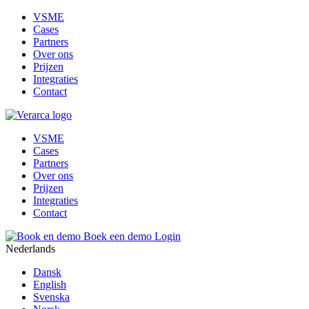
VSME
Cases
Partners
Over ons
Prijzen
Integraties
Contact
VSME
Cases
Partners
Over ons
Prijzen
Integraties
Contact
Boek een demo
Login
Nederlands
Dansk
English
Svenska