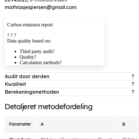
mathiasjespersen@gmail.com
.
Audit door derden
?
Kwaliteit
?
Berekeningsmethoden
?
Detaljeret metodefordeling
Parameter
A
B