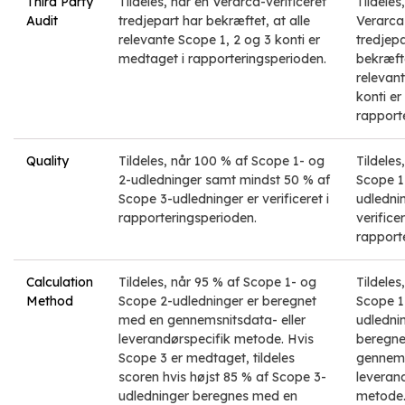
Third Party
Tildeles, når en Verarca-verificeret
Tildeles
Audit
tredjepart har bekræftet, at alle
Verarca-
relevante Scope 1, 2 og 3 konti er
tredjepa
medtaget i rapporteringsperioden.
bekræfte
relevan
konti er
rapport
Quality
Tildeles, når 100 % af Scope 1- og
Tildeles
2-udledninger samt mindst 50 % af
Scope 1
Scope 3-udledninger er verificeret i
udledni
rapporteringsperioden.
verificer
rapport
Calculation
Tildeles, når 95 % af Scope 1- og
Tildeles
Method
Scope 2-udledninger er beregnet
Scope 1
med en gennemsnitsdata- eller
udledni
leverandørspecifik metode. Hvis
beregne
Scope 3 er medtaget, tildeles
gennems
scoren hvis højst 85 % af Scope 3-
leveran
udledninger beregnes med en
metode