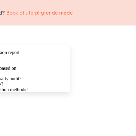
ed?
Book et uforpligtende møde