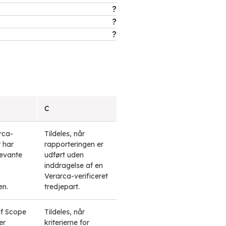
?
?
?
C
rca-
Tildeles, når
t har
rapporteringen er
levante
udført uden
inddragelse af en
Verarca-verificeret
en.
tredjepart.
af Scope
Tildeles, når
er
kriterierne for