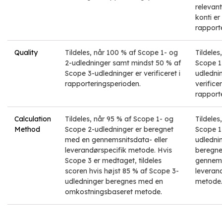
relevan
konti er
rapport
Quality
Tildeles, når 100 % af Scope 1- og
Tildeles
2-udledninger samt mindst 50 % af
Scope 1
Scope 3-udledninger er verificeret i
udledni
rapporteringsperioden.
verificer
rapport
Calculation
Tildeles, når 95 % af Scope 1- og
Tildeles
Method
Scope 2-udledninger er beregnet
Scope 1
med en gennemsnitsdata- eller
udledni
leverandørspecifik metode. Hvis
beregne
Scope 3 er medtaget, tildeles
gennems
scoren hvis højst 85 % af Scope 3-
leveran
udledninger beregnes med en
metode
omkostningsbaseret metode.