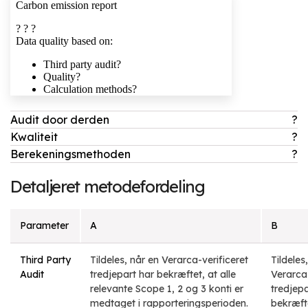
Audit door derden
?
Kwaliteit
?
Berekeningsmethoden
?
Detaljeret metodefordeling
Parameter
A
B
Third Party
Tildeles, når en Verarca-verificeret
Tildeles
Audit
tredjepart har bekræftet, at alle
Verarca-
relevante Scope 1, 2 og 3 konti er
tredjepa
medtaget i rapporteringsperioden.
bekræfte