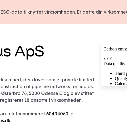
ESG-data tilknyttet virksomheden. Er dette din virksomh
us ApS
rksomhed, der drives som et private limited
struction of pipeline networks for liquids.
Østerbro 76, 5000 Odense C og blev stiftet
 registreret 18 ansatte i virksomheden.
 via telefonnummeret
60404060
, e-
us.dk
.