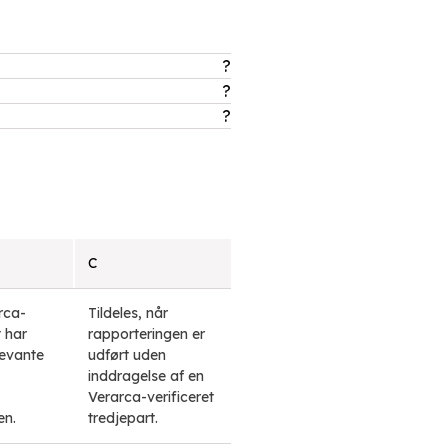
?
?
?
C
rca-
Tildeles, når
t har
rapporteringen er
levante
udført uden
inddragelse af en
Verarca-verificeret
en.
tredjepart.