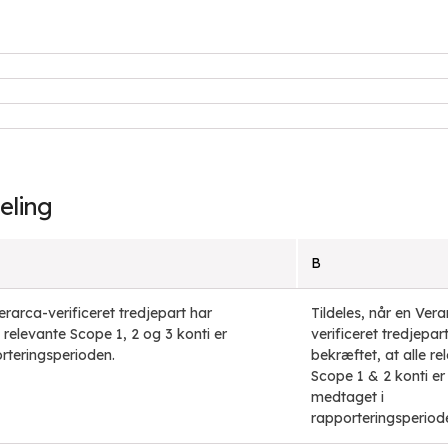
eling
B
Verarca-verificeret tredjepart har
Tildeles, når en Vera
e relevante Scope 1, 2 og 3 konti er
verificeret tredjepar
rteringsperioden.
bekræftet, at alle re
Scope 1 & 2 konti er
medtaget i
rapporteringsperiod