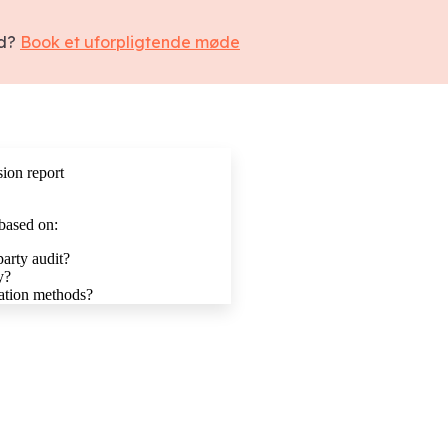
ed?
Book et uforpligtende møde