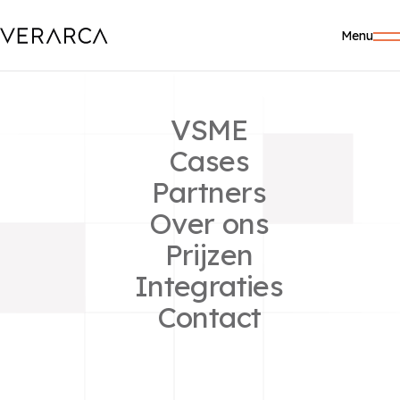
Menu
VSME
Cases
Partners
KLIMA­RAPPORTAGE
Over ons
Efficiënte en
Prijzen
geautomatiseerde
Integraties
klima­rapportage
Contact
Nieuwe wettelijke eisen betekenen dat steeds meer