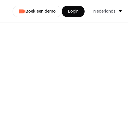
Boek een demo
Login
Nederlands
Dansk
English
Svenska
Norsk
Français
Deutsch