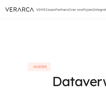
VSME
Cases
Partners
Over ons
Prijzen
Integrat
GUIDES
Dataver